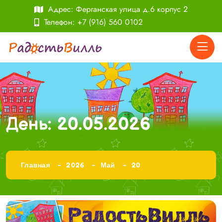
Адрес: Ферганская улица д.6 корпус 2
Телефон:
+7 (916) 560 0102
День:
20.05.2026
Главная
2026
Май
20